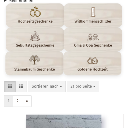
Mehr erfahren
Hochzeitsgeschenke
Willkommensschilder
Geburtstagsgeschenke
Oma & Opa Geschenke
Stammbaum Geschenke
Goldene Hochzeit
Sortieren nach
pro Seite
Sortieren nach
21 pro Seite
1
2
»