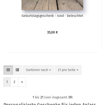
Geburtstagsgeschenk - rund - beleuchtet
35,00 €
Sortieren nach
pro Seite
Sortieren nach
21 pro Seite
1
2
»
1
bis
21
(von insgesamt
39
)
Personalisierte Geschenke für jeden Anlass