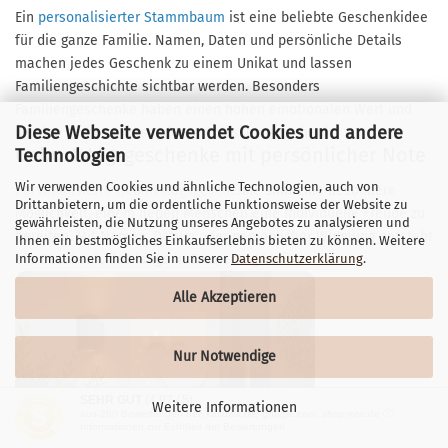
Ein
personalisierter Stammbaum
ist eine beliebte Geschenkidee
für die ganze Familie. Namen, Daten und persönliche Details
machen jedes Geschenk zu einem Unikat und lassen
Familiengeschichte sichtbar werden. Besonders
Familiengeschenke haben einen hohen emotionalen Wert und
Diese Webseite verwendet Cookies und andere
werden gerne zu besonderen Anlässen verschenkt.
Geburtstagsgeschenke mit persönlicher Note
Technologien
Wir verwenden Cookies und ähnliche Technologien, auch von
Personalisierte Geburtstagsgeschenke
sind eine besondere
Drittanbietern, um die ordentliche Funktionsweise der Website zu
Möglichkeit, einem lieben Menschen eine individuelle Freude zu
gewährleisten, die Nutzung unseres Angebotes zu analysieren und
bereiten. Mit Namen, Datum oder persönlicher Widmung entsteht
Ihnen ein bestmögliches Einkaufserlebnis bieten zu können. Weitere
Informationen finden Sie in unserer
Datenschutzerklärung
.
ein Geschenk, das lange in Erinnerung bleibt.
Alle Akzeptieren
Nur Notwendige
SEHR GUT
(4.97 / 5)
Weitere Informationen
aus
260
Bewertungen bei: kasuwa.de, google.com, shopvote.de ⓘ
Informationen zur Echtheit der Bewertungen