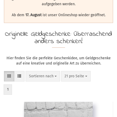
aufgegeben werden.
Ab dem
17. August
ist unser Onlineshop wieder geöffnet.
Originelle Geldgeschenke: Überraschend
anders schenken!
Hier finden Sie die perfekte Geschenkidee, um Geldgeschenke
auf eine kreative und originelle Art zu überreichen.
Sortieren nach
pro Seite
Sortieren nach
21 pro Seite
1