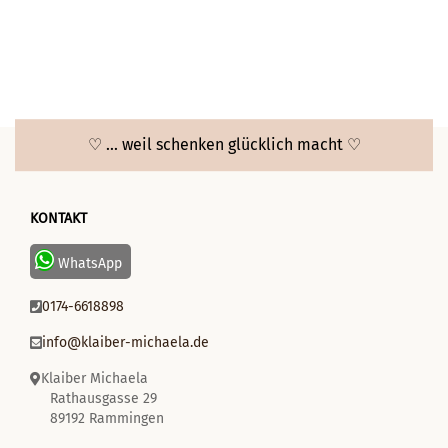
♡ ... weil schenken glücklich macht ♡
KONTAKT
WhatsApp
0174-6618898
info@klaiber-michaela.de
Klaiber Michaela
Rathausgasse 29
89192 Rammingen