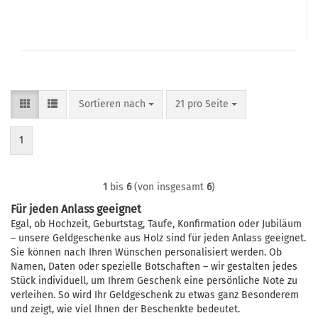
Sortieren nach
pro Seite
Sortieren nach
21 pro Seite
1
1
bis
6
(von insgesamt
6
)
Für jeden Anlass geeignet
Egal, ob Hochzeit, Geburtstag, Taufe, Konfirmation oder Jubiläum
– unsere Geldgeschenke aus Holz sind für jeden Anlass geeignet.
Sie können nach Ihren Wünschen personalisiert werden. Ob
Namen, Daten oder spezielle Botschaften – wir gestalten jedes
Stück individuell, um Ihrem Geschenk eine persönliche Note zu
verleihen. So wird Ihr Geldgeschenk zu etwas ganz Besonderem
und zeigt, wie viel Ihnen der Beschenkte bedeutet.