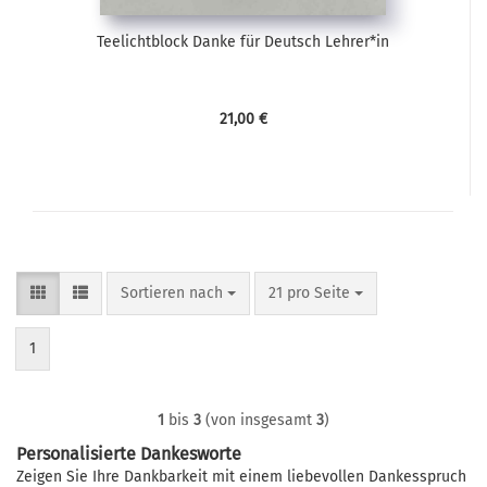
Teelichtblock Danke für Deutsch Lehrer*in
21,00 €
Sortieren nach
pro Seite
Sortieren nach
21 pro Seite
1
1
bis
3
(von insgesamt
3
)
Personalisierte Dankesworte
Zeigen Sie Ihre Dankbarkeit mit einem liebevollen Dankesspruch